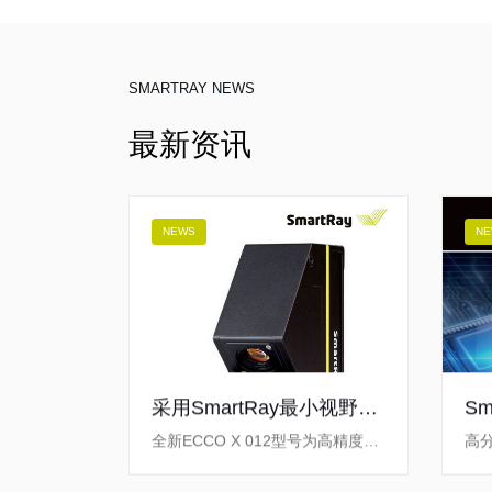
SMARTRAY NEWS
最新资讯
NEWS
NE
采用SmartRay最小视野
S
ECCO X 012 3D传感器实
越
全新ECCO X 012型号为高精度自
高
现高精度自动化检测
动化检测带来了革命性突破，适用
活
于BGA（球栅阵列）检测、