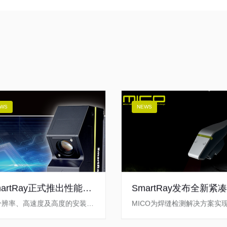
WS
NEWS
martRay正式推出性能卓
SmartRay发布全新紧
的ECCO X 3D传感器
3D传感器MICO
分辨率、高速度及高度的安装灵
MICO为焊缝检测解决方案实
性，可满足最严苛的检测需求
术领先和最大检测可达性