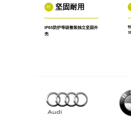
坚固耐用
IP65防护等级整装独立坚固外
3
壳