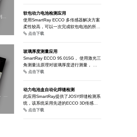
软包动力电池检测应用
列3D
使用SmartRay ECCO 多传感器解决方案
的无
柔性较高，可以一次完成软包电池的所有
测需
检测。缩短了检测时间，提升生产效率，
点击下载
节约制造成本，为您的生产保驾护航！
玻璃厚度测量应用
SmartRay ECCO 95.015G， 使用激光三
角测量法原理对玻璃厚度进行测量， 大
大降低了成本， 同时提高了生产效率。
点击下载
动力电池盒自动化焊缝检测
， 可
此应用SmartRay提供了JOSY焊缝检测系
用中
统，该系统采用先进的ECCO 3D传感
感器
器。保证所有电池盒焊缝的质量。
点击下载
精度
了生