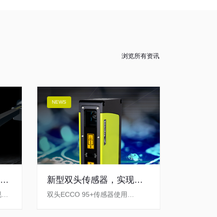
浏览所有资讯
NEWS
凑型
新型双头传感器，实现无
阴影扫描和最佳可见性
现技
双头ECCO 95+传感器使用
SmartRay行业领先的相机，确保
检测扫描对象的所有目标区域。