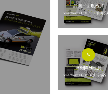
晶圆平面度检测
SmartRay ECCO 95+ 玻璃系
视觉传感器，可以满足晶圆
损、高速、且高精度的在线检
求。
球栅阵列检测
SmartRay ECCO 双头传感器
以在球栅阵列BGA封装检测应
解决扫描阴影问题，从而使传
扫描区域更广，确保以所需的
水平进行高速扫描，大大提升
产检测效率。